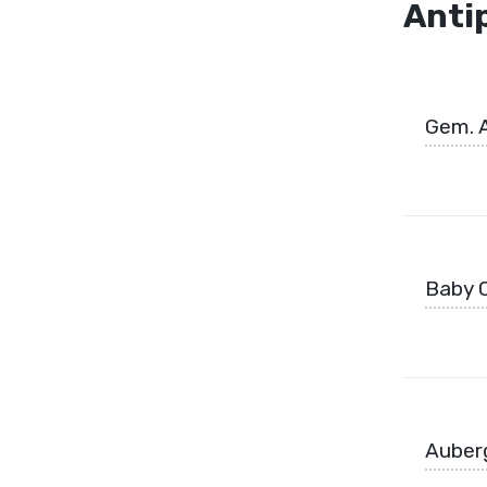
Antip
Gem. A
Baby C
Auber