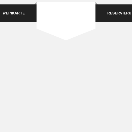
WEINKARTE
RESERVIERU
ERFORDERLICH
PASSWORT
*
ANMELDEN
ANGEMELDET BLEIBEN
Passwort vergessen?