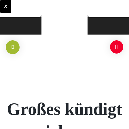
X
Großes kündigt
RLICH